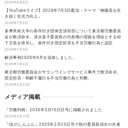
2026年8月6日
【YouTubeライブ】2026年7月3日配信：テーマ「物価高を生
き抜く生活力向上」
2026年7月3日
多摩美術大学の条件付き団体交渉拒否について東京都労働委員
会が救済命令。清水直子委員長の代表権の瑕疵を理由とする却
下主張を排斥し、条件付き団交拒否を不当労働行為と認定
2026年7月3日
解決事例2026年6月を追加しました。
2026年7月3日
東京都労働委員会がサランウイングサービス事件で救済命令。
団交拒否・和解不履行を不当労働行為と判断。
2026年5月23日
メディア掲載
『労働判例』2025年3月15日日号に掲載されました
2025年3月17日
『i女のしんぶん』2025年2月25日号で執行委員長清水の共著