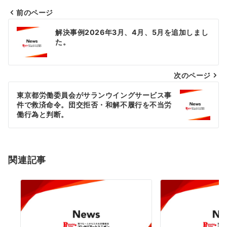
前のページ
投
解決事例2026年3月、4月、5月を追加しまし
稿
た。
ナ
次のページ
ビ
ゲ
東京都労働委員会がサランウイングサービス事
件で救済命令。団交拒否・和解不履行を不当労
ー
働行為と判断。
シ
ョ
関連記事
ン