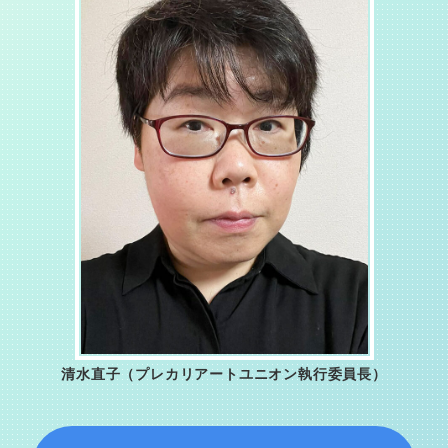
清⽔直⼦（プレカリアートユニオン執⾏委員⻑）