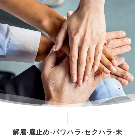
解雇‧雇⽌め‧パワハラ‧セクハラ‧未