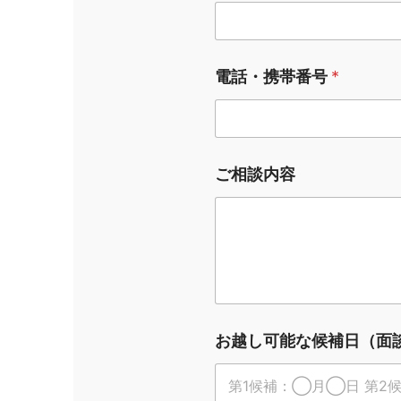
電話・携帯番号
*
お
ご相談内容
越
し
可
能
な
候
補
日
（
お越し可能な候補日（面
面
談
希