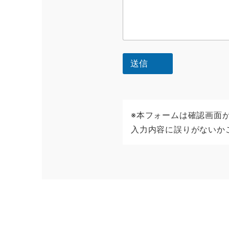
望
の
方
）
お
越
送信
し
可
能
な
候
※本フォームは確認画面
補
入力内容に誤りがないか
日
（
面
談
希
望
の
方
）
メ