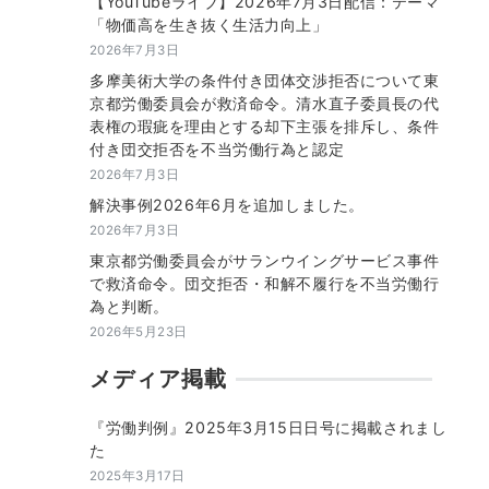
【YouTubeライブ】2026年7月3日配信：テーマ
「物価高を生き抜く生活力向上」
2026年7月3日
多摩美術大学の条件付き団体交渉拒否について東
京都労働委員会が救済命令。清水直子委員長の代
表権の瑕疵を理由とする却下主張を排斥し、条件
付き団交拒否を不当労働行為と認定
2026年7月3日
解決事例2026年6月を追加しました。
2026年7月3日
東京都労働委員会がサランウイングサービス事件
で救済命令。団交拒否・和解不履行を不当労働行
為と判断。
2026年5月23日
メディア掲載
『労働判例』2025年3月15日日号に掲載されまし
た
2025年3月17日