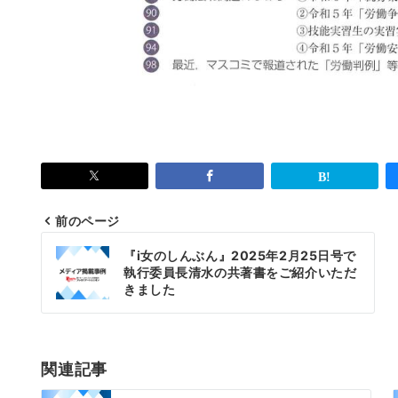
前のページ
投
『i女のしんぶん』2025年2月25日号で
稿
執行委員長清水の共著書をご紹介いただ
きました
ナ
ビ
ゲ
関連記事
ー