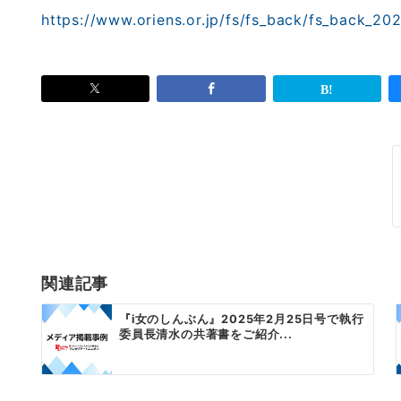
https://www.oriens.or.jp/fs/fs_back/fs_back_20
投
稿
ナ
ビ
ゲ
関連記事
ー
『i女のしんぶん』2025年2月25日号で執行
委員長清水の共著書をご紹介...
シ
ョ