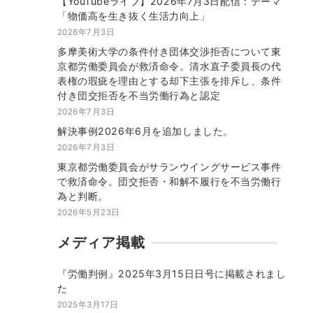
【YouTubeライブ】2026年7月3日配信：テーマ
「物価高を生き抜く生活力向上」
2026年7月3日
多摩美術大学の条件付き団体交渉拒否について東
京都労働委員会が救済命令。清水直子委員長の代
表権の瑕疵を理由とする却下主張を排斥し、条件
付き団交拒否を不当労働行為と認定
2026年7月3日
解決事例2026年6月を追加しました。
2026年7月3日
東京都労働委員会がサランウイングサービス事件
で救済命令。団交拒否・和解不履行を不当労働行
為と判断。
2026年5月23日
メディア掲載
『労働判例』2025年3月15日日号に掲載されまし
た
2025年3月17日