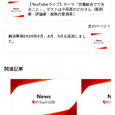
投
【YouTubeライブ】テーマ「労働組合ででき
稿
ること」。ゲストは小田原のどかさん（彫刻
家・評論家・副執行委員長）
ナ
次のページ
ビ
ゲ
解決事例2026年3月、4月、5月を追加しまし
た。
ー
シ
ョ
関連記事
ン