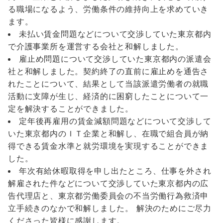
る職場になるよう、労働条件の維持向上を求めていき
ます。
未払い賃金問題などについて交渉していた東京都内
で介護事業所を運営する会社と和解しました。
雇止め問題について交渉していた東京都内の派遣会
社と和解しました。契約終了の直前に雇止めを通告さ
れたことについて、結果として当該派遣労働者の就職
活動に支障が生じ、経済的に困窮したことについて一
定を解決することができました。
定年後再雇用の賃金減額問題などについて交渉して
いた東京都内のＩＴ企業と和解し、在職で組合員が納
得できる賃金水準と就労環境を実現することができま
した。
年次有給休暇取得を申し出たところ、仕事を外され
解雇された件などについて交渉していた東京都内の広
告代理店と、東京都労働委員会の不当労働行為救済申
立手続きのなかで和解しました。 解決のためにご尽力
くださった皆様に感謝します。