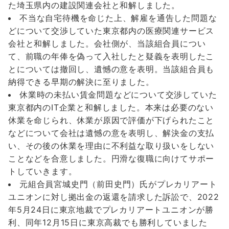
た埼玉県内の建設関連会社と和解しました。
不当な自宅待機を命じた上、解雇を通告した問題な
どについて交渉していた東京都内の医療関連サービス
会社と和解しました。会社側が、当該組合員につい
て、前職の年俸を偽って入社したと疑義を表明したこ
とについては撤回し、遺憾の意を表明。当該組合員も
納得できる早期の解決に至りました。
休業時の未払い賃金問題などについて交渉していた
東京都内のIT企業と和解しました。本来は必要のない
休業を命じられ、休業が原因で評価が下げられたこと
などについて会社は遺憾の意を表明し、解決金の支払
い、その後の休業を理由に不利益な取り扱いをしない
ことなどを合意しました。円滑な復職に向けてサポー
トしていきます。
元組合員宮城史門（前田史門）氏がプレカリアート
ユニオンに対し拠出金の返還を請求した訴訟で、2022
年5月24日に東京地裁でプレカリアートユニオンが勝
利、同年12月15日に東京高裁でも勝利していました