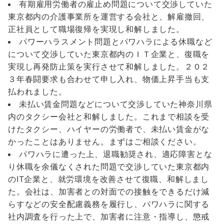
有期雇用労働者の雇止め問題について交渉していた
東京都内の介護事業所を運営する会社と、解雇撤回、
正社員として職場復帰を実現し和解しました。
パワーハラスメント問題とパワハラによる休職など
について交渉していた東京都内のＩＴ企業と、復職を
実現し再発防止策を実行させて和解しました。２０２
３年春闘要求も合わせて申し入れ、物価上昇手当も支
払われました。
未払い賃金問題などについて交渉していた神奈川県
内のタクシー会社と和解しました。これまで相談を受
けたタクシー、ハイヤーの労働者で、未払い賃金がな
かったことはありません。まずはご相談ください。
パワハラに遭った上、退職勧奨され、適応障害とな
り休職を余儀なくされた問題で交渉していた東京都内
のIT企業と、就労環境を改善させて復職、和解しまし
た。会社は、加害者との対面での接触をできるだけ減
らすなどの安全配慮義務を履行し、パワハラに関する
社内調査を行った上で、加害者に注意・指導し、懲戒