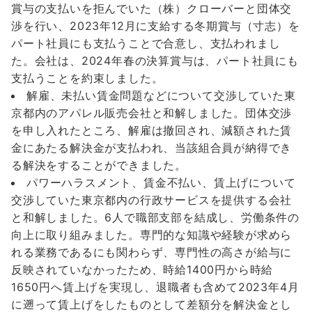
賞与の支払いを拒んでいた（株）クローバーと団体交
渉を行い、2023年12月に支給する冬期賞与（寸志）を
パート社員にも支払うことで合意し、支払われまし
た。会社は、2024年春の決算賞与は、パート社員にも
支払うことを約束しました。
解雇、未払い賃金問題などについて交渉していた東
京都内のアパレル販売会社と和解しました。団体交渉
を申し入れたところ、解雇は撤回され、減額された賃
金にあたる解決金が支払われ、当該組合員が納得でき
る解決をすることができました。
パワーハラスメント、賃金不払い、賃上げについて
交渉していた東京都内の行政サービスを提供する会社
と和解しました。6人で職部支部を結成し、労働条件の
向上に取り組みました。専門的な知識や経験が求めら
れる業務であるにも関わらず、専門性の高さが給与に
反映されていなかったため、時給1400円から時給
1650円へ賃上げを実現し、退職者も含めて2023年4月
に遡って賃上げをしたものとして差額分を解決金とし