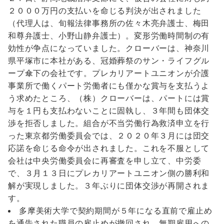
２０００万円の支払いを命じる判決が出されました
（代理人は、旬報法律事務所の佐々木亮弁護士、梅田
和尊弁護士、小野山静弁護士）。変形労働時間制の有
効性が争点になっていました。クローバーは、神奈川
県平塚市に本社がある、冠婚葬祭のサン・ライフグル
ープ傘下の会社です。プレカリアートユニオンが介護
事業所で働くパート労働者にも僅かな賞与を支払うよ
う求めたところ、（株）クローバーは、パートには賞
与を１円も支払わないことに固執し、３年間も団体交
渉を拒否しました。組合が不当労働行為救済申立を行
った東京都労働委員会では、２０２０年３月には団交
応諾を命じる命令が出されました。これを不服として
会社は中央労働委員会に再審査を申し立て、中労委
で、３月１３日にプレカリアートユニオン側の勝利和
解が実現しました。３年ぶりに団体交渉が再開されま
す。
多摩美術大学で契約期間が５年になる直前で雇止め
を通告された職員の雇止めが撤回され、無期雇用への