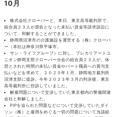
10月
株式会社クローバーと、本日、東京高等裁判所で、
組合員２３人が原告となった未払い賃金等請求訴訟に
ついて、和解することができました。
静岡県沼津市の介護施設を運営する（株）クローバ
ー（本社は神奈川県平塚市。
サン・ライフグループ）に対し、プレカリアートユ
ニオン静岡支部クローバー分会の組合員２３人が、休
憩とされた時間の未払い賃金やパート職員への賞与支
払いなどを求めて、２０２０年１月、静岡地方裁判所
沼津支部に提訴。今年２０２３年３月の判決後、東京
高等裁判所に控訴していました。
解雇問題について交渉していた東京都内の警備関連
会社と和解しました。
PIPを迫られた問題などについて交渉していたダイ
ソン（株）と雇用をめぐる一切の問題について当該組