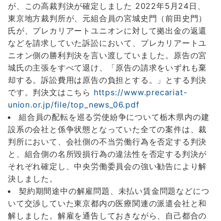
が、この高裁判決が確定しました 2022年5月24日、
東京地方裁判所が、元組合員の宮城史門（前田史門）
氏が、プレカリアートユニオンに対して拠出金の返還
などを請求していた訴訟において、プレカリアートユ
ニオン側の勝利判決を言い渡していました。原告の宮
城氏の主張をすべて退け、「原告の請求をいずれも棄
却する。訴訟費用は原告の負担とする。」とする判決
です。判決文はこちら
https://www.precariat-
union.or.jp/file/top_news_06.pdf
組合員の配転を巡る労使紛争について栃木県内の建
設系の会社と係争状態となっていた全ての案件は、裁
判所において、会社側の不当労働行為を否定する判決
と、組合側の名所毀損行為の違法性を否定する判決が
それぞれ確定し、中央労働委員会の強い勧告により解
決しました。
契約期間途中の解雇問題、未払い賃金問題などにつ
いて交渉していた東京都内の医療関連の派遣会社と和
解しました。解雇を通告しておきながら、自己都合の