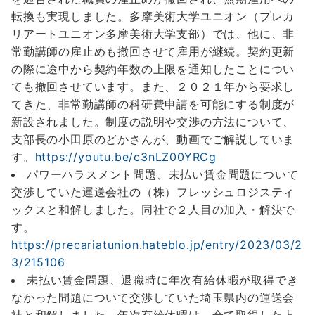
転換も実現しました。多摩美術大学ユニオン（プレカ
リアートユニオン多摩美術大学支部）では、他に、非
常勤講師の雇止めも撤回させて雇用が継続。契約更新
の際に途中から契約年数の上限を通知したことについ
ても撤回させています。また、２０２１年から要求し
てきた、非常勤講師の科研費申請を可能にする制度が
新設されました。制度の説明や交渉の方法について、
支部長の小田原のどかさんが、動画でご解説していま
す。
https://youtu.be/c3nLZ00YRCg
パワーハラスメント問題、未払い賃金問題について
交渉していた運送会社の（株）フレッシュロジスティ
ックスと和解しました。同社で２人目の加入・解決で
す。
https://precariatunion.hateblo.jp/entry/2023/03/2
3/215106
未払い賃金問題、退職時に年次有給休暇が取得でき
なかった問題について交渉していた埼玉県内の運送会