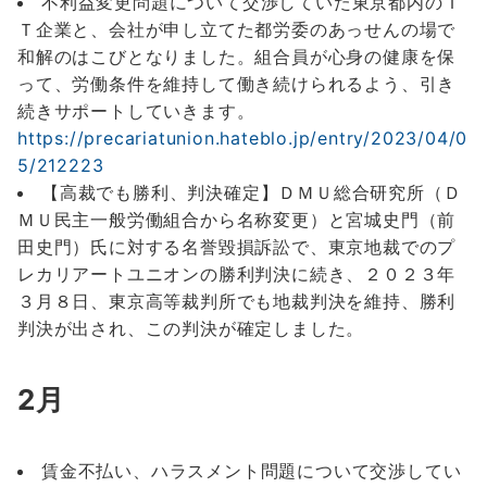
不利益変更問題について交渉していた東京都内のＩ
Ｔ企業と、会社が申し立てた都労委のあっせんの場で
和解のはこびとなりました。組合員が心身の健康を保
って、労働条件を維持して働き続けられるよう、引き
続きサポートしていきます。
https://precariatunion.hateblo.jp/entry/2023/04/0
5/212223
【高裁でも勝利、判決確定】ＤＭＵ総合研究所（Ｄ
ＭＵ民主一般労働組合から名称変更）と宮城史門（前
田史門）氏に対する名誉毀損訴訟で、東京地裁でのプ
レカリアートユニオンの勝利判決に続き、２０２３年
３月８日、東京高等裁判所でも地裁判決を維持、勝利
判決が出され、この判決が確定しました。
2月
賃金不払い、ハラスメント問題について交渉してい