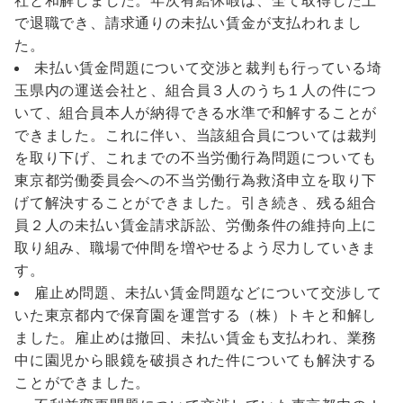
社と和解しました。年次有給休暇は、全て取得した上
で退職でき、請求通りの未払い賃金が支払われまし
た。
未払い賃金問題について交渉と裁判も行っている埼
玉県内の運送会社と、組合員３人のうち１人の件につ
いて、組合員本人が納得できる水準で和解することが
できました。これに伴い、当該組合員については裁判
を取り下げ、これまでの不当労働行為問題についても
東京都労働委員会への不当労働行為救済申立を取り下
げて解決することができました。引き続き、残る組合
員２人の未払い賃金請求訴訟、労働条件の維持向上に
取り組み、職場で仲間を増やせるよう尽力していきま
す。
雇止め問題、未払い賃金問題などについて交渉して
いた東京都内で保育園を運営する（株）トキと和解し
ました。雇止めは撤回、未払い賃金も支払われ、業務
中に園児から眼鏡を破損された件についても解決する
ことができました。